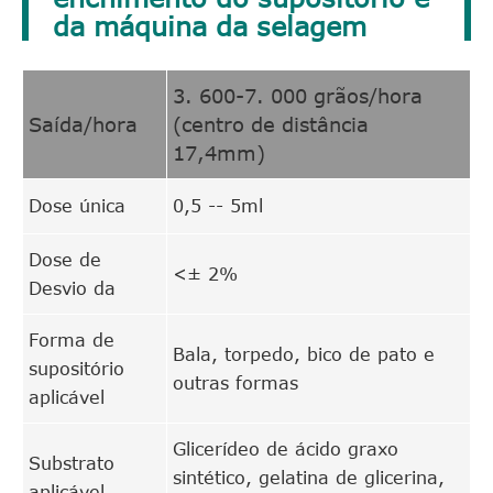
da máquina da selagem
3. 600-7. 000 grãos/hora
Saída/hora
(centro de distância
17,4mm)
Dose única
0,5 -- 5ml
Dose de
<± 2%
Desvio da
Forma de
Bala, torpedo, bico de pato e
supositório
outras formas
aplicável
Glicerídeo de ácido graxo
Substrato
sintético, gelatina de glicerina,
aplicável