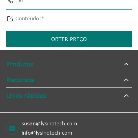


OBTER PREÇO
Produtos
Recursos
Links rápidos
susan@lysinotech.com
info@lysinotech.com