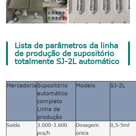
Lista de parâmetros da linha
de produção de supositório
totalmente SJ-2L automático
Mercadoria
Supositório
Modelo
SJ-2L
automático
completo
Linha de
produção
Saída
3.000-3.600
Dosagem
0,5-5ml
pcs/h
única