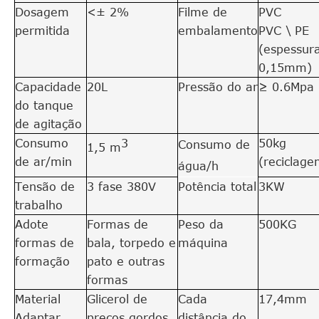
Dosagem
<± 2%
Filme de
PVC
permitida
embalamento
PVC \ PE
(espessur
0,15mm)
Capacidade
20L
Pressão do ar
≥ 0.6Mpa
do tanque
de agitação
Consumo
3
50kg
Consumo de
1,5 m
de ar/min
(reciclage
água/h
Tensão de
3 fase 380V
Potência total
3KW
trabalho
Adote
Formas de
Peso da
500KG
formas de
bala, torpedo e
máquina
formação
pato e outras
formas
Material
Glicerol de
Cada
17,4mm
Adaptar
preços gordos
distância do