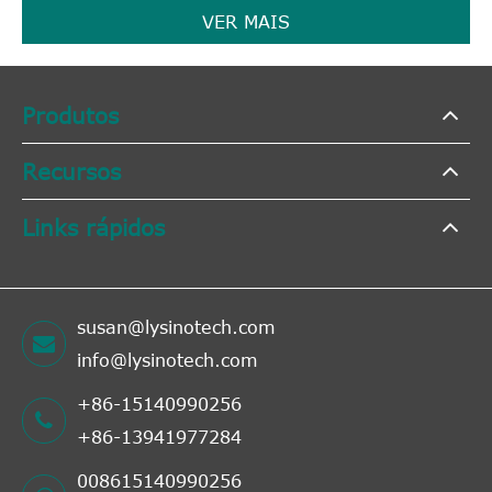
VER MAIS
Produtos
Recursos
Links rápidos
susan@lysinotech.com
info@lysinotech.com
+86-15140990256
+86-13941977284
008615140990256