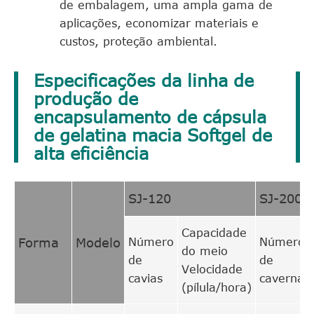
de embalagem, uma ampla gama de
aplicações, economizar materiais e
custos, proteção ambiental.
Especificações da linha de
produção de
encapsulamento de cápsula
de gelatina macia Softgel de
alta eficiência
SJ-120
SJ-200
Capacidade
Forma
Modelo
Número
Número
do meio
de
de
Velocidade
cavias
cavernas
(pílula/hora)