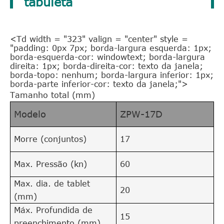
tabuleta
<Td width = "323" valign = "center" style =
"padding: 0px 7px; borda-largura esquerda: 1px;
borda-esquerda-cor: windowtext; borda-largura
direita: 1px; borda-direita-cor: texto da janela;
borda-topo: nenhum; borda-largura inferior: 1px;
borda-parte inferior-cor: texto da janela;">
Tamanho total (mm)
Modelo
ZPW-17D
Morre (conjuntos)
17
Max. Pressão (kn)
60
Max. dia. de tablet
20
(mm)
Máx. Profundida de
15
preenchimento (mm)