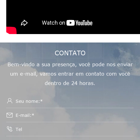
CONTATO
Bem-vindo a sua presença, você pode nos enviar
um e-mail, vamos entrar em contato com você
dentro de 24 horas.


