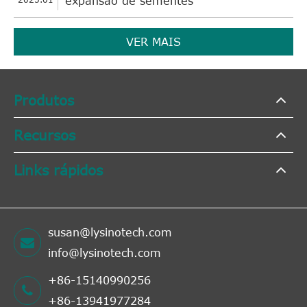
expansão de sementes
VER MAIS
Produtos
Recursos
Links rápidos
susan@lysinotech.com
info@lysinotech.com
+86-15140990256
+86-13941977284