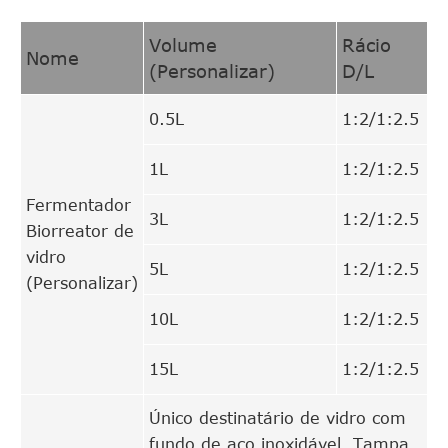
Volume
Rácio
Nome
(Personalizar)
D/L
0.5L
1:2/1:2.5
1L
1:2/1:2.5
Fermentador
3L
1:2/1:2.5
Biorreator de
vidro
5L
1:2/1:2.5
(Personalizar)
10L
1:2/1:2.5
15L
1:2/1:2.5
Único destinatário de vidro com
fundo de aço inoxidável. Tampa