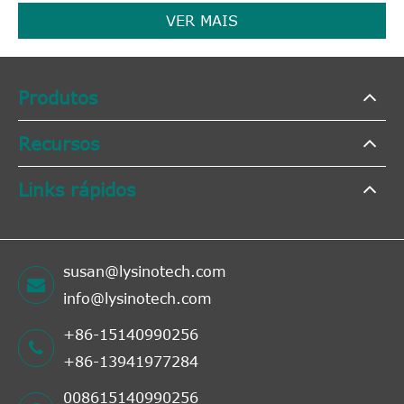
VER MAIS
Produtos
Recursos
Links rápidos
susan@lysinotech.com
info@lysinotech.com
+86-15140990256
+86-13941977284
008615140990256