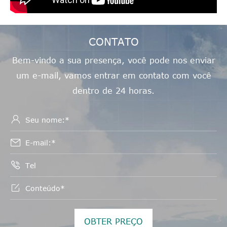
CONTATO
Bem-vindo a sua presença, você pode nos enviar
um e-mail, vamos entrar em contato com você
dentro de 24 horas.




OBTER PREÇO